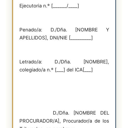
Ejecutoria n.º [______/____]
Penado/a: D./Dña. [NOMBRE Y 
APELLIDOS], DNI/NIE [_________]
Letrado/a: D./Dña. [NOMBRE], 
colegiado/a n.º [___] del ICA[___]
        D./Dña. [NOMBRE DEL 
PROCURADOR/A], Procurador/a de los 