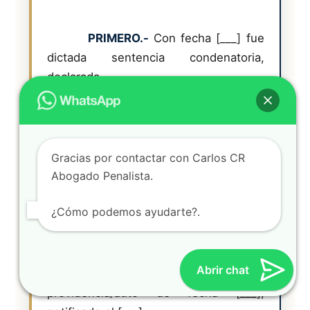
PRIMERO.-
 Con fecha [___] fue 
dictada sentencia condenatoria, 
declarada

        firme el [___], que impone a mi 
representado/a la pena de [___] de 
prisión, con [resto de

        pronunciamientos: accesorias, 
Gracias por contactar con Carlos CR
responsabilidad civil de [___] €, etc.].

Abogado Penalista.
¿Cómo podemos ayudarte?.
Abrir chat
SEGUNDO.-
 Mediante 
providencia/auto de fecha [___], 