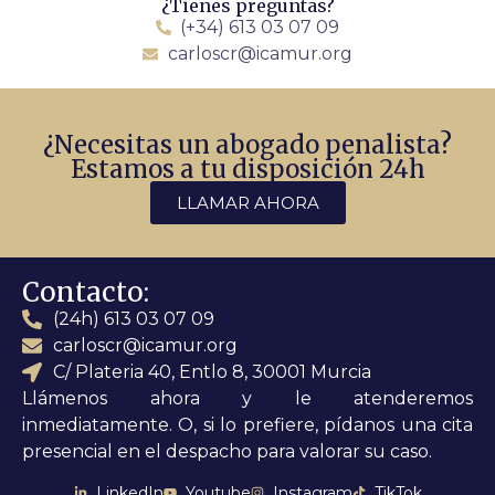
¿Tienes preguntas?
(+34) 613 03 07 09
carloscr@icamur.org
¿Necesitas un abogado penalista?
Estamos a tu disposición 24h
LLAMAR AHORA
Contacto:
(24h) 613 03 07 09
carloscr@icamur.org
C/ Plateria 40, Entlo 8, 30001 Murcia
Llámenos ahora y le atenderemos
inmediatamente. O, si lo prefiere, pídanos una cita
presencial en el despacho para valorar su caso.
LinkedIn
Youtube
Instagram
TikTok