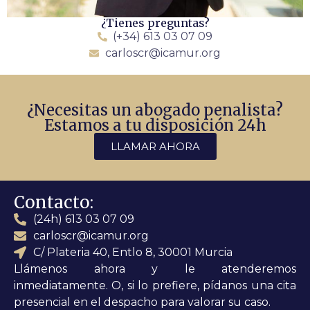
¿Tienes preguntas?
(+34) 613 03 07 09
carloscr@icamur.org
¿Necesitas un abogado penalista?
Estamos a tu disposición 24h
LLAMAR AHORA
Contacto:
(24h) 613 03 07 09
carloscr@icamur.org
C/ Plateria 40, Entlo 8, 30001 Murcia
Llámenos ahora y le atenderemos
inmediatamente. O, si lo prefiere, pídanos una cita
presencial en el despacho para valorar su caso.