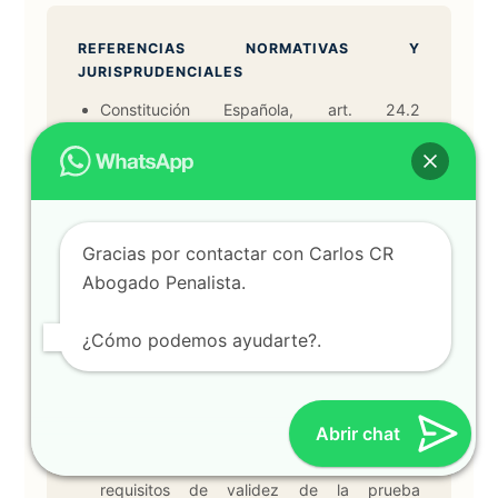
REFERENCIAS NORMATIVAS Y
JURISPRUDENCIALES
Constitución Española, art. 24.2
(presunción de inocencia y derecho a un
proceso con todas las garantías).
Ley de Enjuiciamiento Criminal, arts. 449
ter, 637, 641 y 741.
Gracias por contactar con Carlos CR
Código Penal, arts. 178 y siguientes (tras
Abogado Penalista.
LO 10/2022, de 6 de septiembre).
Ley Orgánica 8/2021, de 4 de junio, de
¿Cómo podemos ayudarte?.
protección integral a la infancia y la
adolescencia frente a la violencia.
Ley 4/2015, de 27 de abril, del Estatuto de
la Víctima del Delito.
Abrir chat
STS 467/2018, de 15 de octubre —
requisitos de validez de la prueba