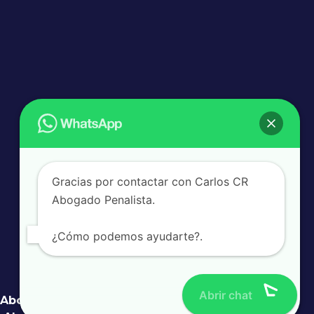
Gracias por contactar con Carlos CR
Abogado Penalista.
¿Cómo podemos ayudarte?.
Abrir chat
Abogado Penalista Murcia
Juicios Rápidos